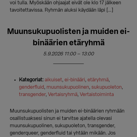
voi tulla. Myöskään ohjaajat eivät ole klo 17 jälkeen
tavoitettavissa. Ryhmän aluksi käydään läpi […]
Muunsukupuolisten ja muiden ei-
binäärien etäryhmä
5.9.2026 11:00
–
13:00
Kategoriat:
aikuiset
,
ei-binääri
,
etäryhmä
,
genderfluid
,
muunsukupuolinen
,
sukupuoleton
,
transgender
,
Vertaisryhmä
,
Vertaistoiminta
Muunsukupuolisten ja muiden ei-binäärien ryhmään
osallistuaksesi sinun ei tarvitse ajatella olevasi
muunsukupuolinen, sukupuoleton, transgender,
genderqueer, genderfluid tai yhtään mikään. Jos