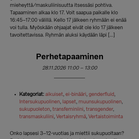
mieheyttä/maskuliinisuutta itsessäsi pohtiva.
Tapaaminen alkaa klo 17. Voit saapua paikalle klo
16:45–17:00 välillä. Kello 17 jälkeen ryhmään ei enää
voi tulla. Myöskään ohjaajat eivät ole klo 17 jälkeen
tavoitettavissa. Ryhmän aluksi käydään läpi […]
Perhetapaaminen
28.11.2026 11:00
–
13:00
Kategoriat:
aikuiset
,
ei-binääri
,
genderfluid
,
Intersukupuolinen
,
lapset
,
muunsukupuolinen
,
sukupuoleton
,
transfeminiini
,
transgender
,
transmaskuliini
,
Vertaisryhmä
,
Vertaistoiminta
Onko lapsesi 3–12-vuotias ja miettii sukupuoltaan?