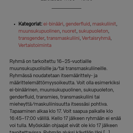
Kategoriat:
ei-binääri
,
genderfluid
,
maskuliinit
,
muunsukupuolinen
,
nuoret
,
sukupuoleton
,
transgender
,
transmaskuliini
,
Vertaisryhmä
,
Vertaistoiminta
Ryhmä on tarkoitettu 16–25-vuotiaille
muunsukupuolisille ja/tai transmaskuliineille.
Ryhmässä noudatetaan itsemäärittely- ja
määrittelemättömyysoikeutta. Voit olla esimerkiksi
ei-binäärinen, muunsukupuolinen, sukupuoleton,
genderfluid, transmies, transmaskuliini tai
mieheyttä/maskuliinisuutta itsessäsi pohtiva.
Tapaaminen alkaa klo 17. Voit saapua paikalle klo
16:45–17:00 välillä. Kello 17 jälkeen ryhmään ei enää
voi tulla. Myöskään ohjaajat eivät ole klo 17 jälkeen
tavoitettavissa. Ryhmän aluksi käydään läpi […]