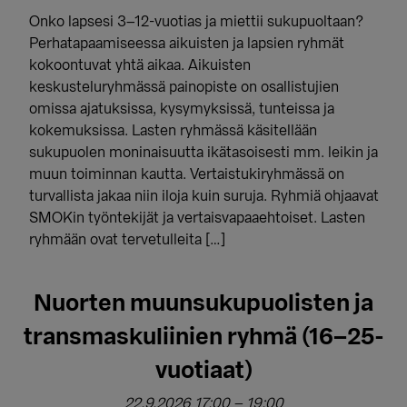
Onko lapsesi 3–12-vuotias ja miettii sukupuoltaan?
Perhatapaamiseessa aikuisten ja lapsien ryhmät
kokoontuvat yhtä aikaa. Aikuisten
keskusteluryhmässä painopiste on osallistujien
omissa ajatuksissa, kysymyksissä, tunteissa ja
kokemuksissa. Lasten ryhmässä käsitellään
sukupuolen moninaisuutta ikätasoisesti mm. leikin ja
muun toiminnan kautta. Vertaistukiryhmässä on
turvallista jakaa niin iloja kuin suruja. Ryhmiä ohjaavat
SMOKin työntekijät ja vertaisvapaaehtoiset. Lasten
ryhmään ovat tervetulleita […]
Nuorten muunsukupuolisten ja
transmaskuliinien ryhmä (16–25-
vuotiaat)
22.9.2026 17:00
–
19:00