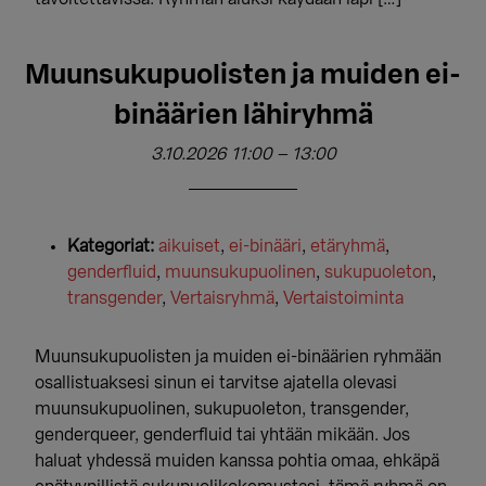
Muunsukupuolisten ja muiden ei-
binäärien lähiryhmä
3.10.2026 11:00
–
13:00
Kategoriat:
aikuiset
,
ei-binääri
,
etäryhmä
,
genderfluid
,
muunsukupuolinen
,
sukupuoleton
,
transgender
,
Vertaisryhmä
,
Vertaistoiminta
Muunsukupuolisten ja muiden ei-binäärien ryhmään
osallistuaksesi sinun ei tarvitse ajatella olevasi
muunsukupuolinen, sukupuoleton, transgender,
genderqueer, genderfluid tai yhtään mikään. Jos
haluat yhdessä muiden kanssa pohtia omaa, ehkäpä