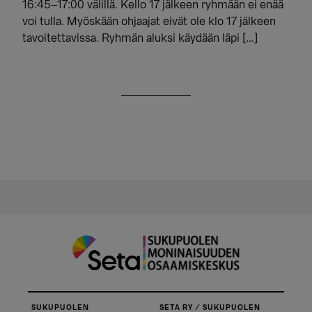
16:45–17:00 välillä. Kello 17 jälkeen ryhmään ei enää
voi tulla. Myöskään ohjaajat eivät ole klo 17 jälkeen
tavoitettavissa. Ryhmän aluksi käydään läpi […]
SUKUPUOLEN
SETA RY / SUKUPUOLEN