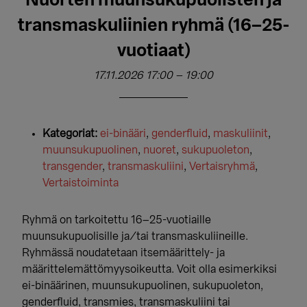
Nuorten muunsukupuolisten ja
transmaskuliinien ryhmä (16–25-
vuotiaat)
17.11.2026 17:00
–
19:00
Kategoriat:
ei-binääri
,
genderfluid
,
maskuliinit
,
muunsukupuolinen
,
nuoret
,
sukupuoleton
,
transgender
,
transmaskuliini
,
Vertaisryhmä
,
Vertaistoiminta
Ryhmä on tarkoitettu 16–25-vuotiaille
muunsukupuolisille ja/tai transmaskuliineille.
Ryhmässä noudatetaan itsemäärittely- ja
määrittelemättömyysoikeutta. Voit olla esimerkiksi
ei-binäärinen, muunsukupuolinen, sukupuoleton,
genderfluid, transmies, transmaskuliini tai