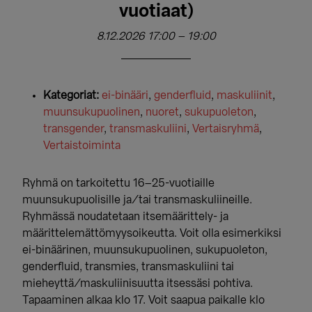
vuotiaat)
8.12.2026 17:00
–
19:00
Kategoriat:
ei-binääri
,
genderfluid
,
maskuliinit
,
muunsukupuolinen
,
nuoret
,
sukupuoleton
,
transgender
,
transmaskuliini
,
Vertaisryhmä
,
Vertaistoiminta
Ryhmä on tarkoitettu 16–25-vuotiaille
muunsukupuolisille ja/tai transmaskuliineille.
Ryhmässä noudatetaan itsemäärittely- ja
määrittelemättömyysoikeutta. Voit olla esimerkiksi
ei-binäärinen, muunsukupuolinen, sukupuoleton,
genderfluid, transmies, transmaskuliini tai
mieheyttä/maskuliinisuutta itsessäsi pohtiva.
Tapaaminen alkaa klo 17. Voit saapua paikalle klo