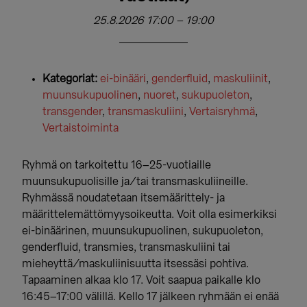
25.8.2026 17:00
–
19:00
Kategoriat:
ei-binääri
,
genderfluid
,
maskuliinit
,
muunsukupuolinen
,
nuoret
,
sukupuoleton
,
transgender
,
transmaskuliini
,
Vertaisryhmä
,
Vertaistoiminta
Ryhmä on tarkoitettu 16–25-vuotiaille
muunsukupuolisille ja/tai transmaskuliineille.
Ryhmässä noudatetaan itsemäärittely- ja
määrittelemättömyysoikeutta. Voit olla esimerkiksi
ei-binäärinen, muunsukupuolinen, sukupuoleton,
genderfluid, transmies, transmaskuliini tai
mieheyttä/maskuliinisuutta itsessäsi pohtiva.
Tapaaminen alkaa klo 17. Voit saapua paikalle klo
16:45–17:00 välillä. Kello 17 jälkeen ryhmään ei enää