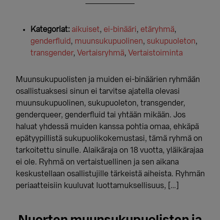
Kategoriat:
aikuiset
,
ei-binääri
,
etäryhmä
,
genderfluid
,
muunsukupuolinen
,
sukupuoleton
,
transgender
,
Vertaisryhmä
,
Vertaistoiminta
Muunsukupuolisten ja muiden ei-binäärien ryhmään
osallistuaksesi sinun ei tarvitse ajatella olevasi
muunsukupuolinen, sukupuoleton, transgender,
genderqueer, genderfluid tai yhtään mikään. Jos
haluat yhdessä muiden kanssa pohtia omaa, ehkäpä
epätyypillistä sukupuolikokemustasi, tämä ryhmä on
tarkoitettu sinulle. Alaikäraja on 18 vuotta, yläikärajaa
ei ole. Ryhmä on vertaistuellinen ja sen aikana
keskustellaan osallistujille tärkeistä aiheista. Ryhmän
periaatteisiin kuuluvat luottamuksellisuus, […]