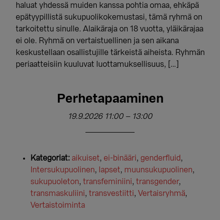
haluat yhdessä muiden kanssa pohtia omaa, ehkäpä
epätyypillistä sukupuolikokemustasi, tämä ryhmä on
tarkoitettu sinulle. Alaikäraja on 18 vuotta, yläikärajaa
ei ole. Ryhmä on vertaistuellinen ja sen aikana
keskustellaan osallistujille tärkeistä aiheista. Ryhmän
periaatteisiin kuuluvat luottamuksellisuus, […]
Perhetapaaminen
19.9.2026 11:00
–
13:00
Kategoriat:
aikuiset
,
ei-binääri
,
genderfluid
,
Intersukupuolinen
,
lapset
,
muunsukupuolinen
,
sukupuoleton
,
transfeminiini
,
transgender
,
transmaskuliini
,
transvestiitti
,
Vertaisryhmä
,
Vertaistoiminta