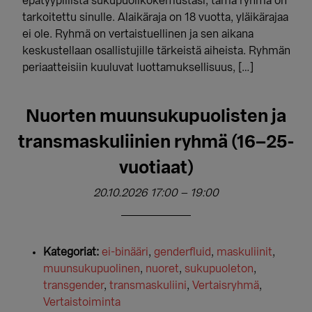
epätyypillistä sukupuolikokemustasi, tämä ryhmä on
tarkoitettu sinulle. Alaikäraja on 18 vuotta, yläikärajaa
ei ole. Ryhmä on vertaistuellinen ja sen aikana
keskustellaan osallistujille tärkeistä aiheista. Ryhmän
periaatteisiin kuuluvat luottamuksellisuus, […]
Nuorten muunsukupuolisten ja
transmaskuliinien ryhmä (16–25-
vuotiaat)
20.10.2026 17:00
–
19:00
Kategoriat:
ei-binääri
,
genderfluid
,
maskuliinit
,
muunsukupuolinen
,
nuoret
,
sukupuoleton
,
transgender
,
transmaskuliini
,
Vertaisryhmä
,
Vertaistoiminta