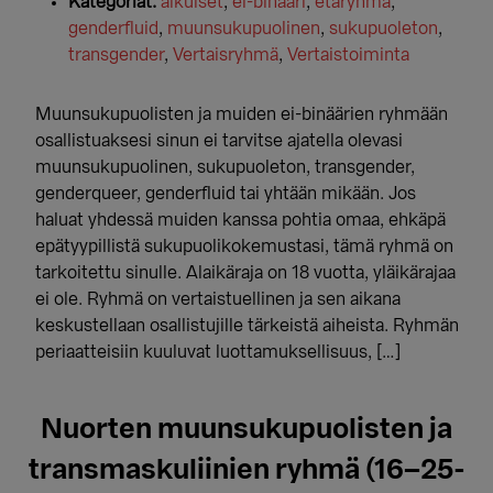
Kategoriat:
aikuiset
,
ei-binääri
,
etäryhmä
,
genderfluid
,
muunsukupuolinen
,
sukupuoleton
,
transgender
,
Vertaisryhmä
,
Vertaistoiminta
Muunsukupuolisten ja muiden ei-binäärien ryhmään
osallistuaksesi sinun ei tarvitse ajatella olevasi
muunsukupuolinen, sukupuoleton, transgender,
genderqueer, genderfluid tai yhtään mikään. Jos
haluat yhdessä muiden kanssa pohtia omaa, ehkäpä
epätyypillistä sukupuolikokemustasi, tämä ryhmä on
tarkoitettu sinulle. Alaikäraja on 18 vuotta, yläikärajaa
ei ole. Ryhmä on vertaistuellinen ja sen aikana
keskustellaan osallistujille tärkeistä aiheista. Ryhmän
periaatteisiin kuuluvat luottamuksellisuus, […]
Nuorten muunsukupuolisten ja
transmaskuliinien ryhmä (16–25-