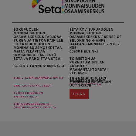
SUKUPUOLEN
SETA RY / SUKUPUOLEN
MONINAISUUDEN
MONINAISUUDEN
OSAAMISKESKUS TARJOAA
OSAAMISKESKUS / SENSE OF
TUKEA JA TIETOA KAIKILLE,
BELONGING -HANKE
JOITA SUKUPUOLEN
HAAPANIEMENKATU 7-9 B, 7.
MONINAISUUS KOSKETTAA.
KRS
MEITÄ YLLÄPITÄÄ
00530 HELSINKI
IHMISOIKEUSJÄRJESTÖ
SETA JA RAHOITTAA STEA.
TOIMISTON JA
PUKEUTUMISTILAN
SETAN Y-TUNNUS: 0661747-4
AUKIOLO:
MAANANTAI-TORSTAI
KLO 10–15.
TILAA SUKUPUOLEN
TUKI- JA NEUVONTAPALVELUT
TOIMISTON SIJAINTI
MONINAISUUS TÄNÄÄN -
.
GOOGLE-KARTALLA
UUTISKIRJE
VERTAISTUKIPALVELUT
TYÖNTEKIJÖIDEN
TILAA
YHTEYSTIEDOT
TIETOSUOJASELOSTE
(INFORMOINTIASIAKIRJA)