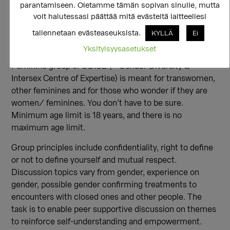
sosiaaliohjaaja
parantamiseen. Oletamme tämän sopivan sinulle, mutta
p. 050 371 6899
voit halutessasi päättää mitä evästeitä laitteellesi
kare.kuronen@seta.fi
tallennetaan evästeaseuksista.
KYLLÄ
Ei
***
Yksityisyysasetukset
Feminine group of GDICE (= Gender Diversity &
Intersex Centre of Expertise) is meant for transwomen,
other feminines and for those who wonder if they are
women/ feminines. You don’t have to be sure.
Minimum age limit is 18 years, and there is no
maximum age limit.
Group principles include confidentiality, right to define
or not to define yourself and mutual respect.
Discussion topics vary from gender, experience on
gender, possible gender confirming treatments to
encounters with closed ones and other people. The
task is to enable peer supportive discussion on themes
to reinforce self-understanding and empowerment.