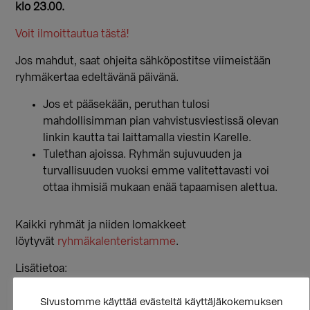
klo 23.00.
Voit ilmoittautua tästä!
Jos mahdut, saat ohjeita sähköpostitse viimeistään
ryhmäkertaa edeltävänä päivänä.
Jos et pääsekään, peruthan tulosi
mahdollisimman pian vahvistusviestissä olevan
linkin kautta tai laittamalla viestin Karelle.
Tulethan ajoissa. Ryhmän sujuvuuden ja
turvallisuuden vuoksi emme valitettavasti voi
ottaa ihmisiä mukaan enää tapaamisen alettua.
Kaikki ryhmät ja niiden lomakkeet
löytyvät
ryhmäkalenteristamme
.
Lisätietoa:
Kare Kuronen
Sivustomme käyttää evästeitä käyttäjäkokemuksen