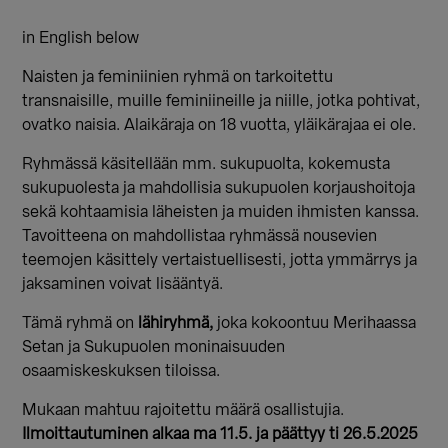
in English below
Naisten ja feminiinien ryhmä on tarkoitettu
transnaisille, muille feminiineille ja niille, jotka pohtivat,
ovatko naisia. Alaikäraja on 18 vuotta, yläikärajaa ei ole.
Ryhmässä käsitellään mm. sukupuolta, kokemusta
sukupuolesta ja mahdollisia sukupuolen korjaushoitoja
sekä kohtaamisia läheisten ja muiden ihmisten kanssa.
Tavoitteena on mahdollistaa ryhmässä nousevien
teemojen käsittely vertaistuellisesti, jotta ymmärrys ja
jaksaminen voivat lisääntyä.
Tämä ryhmä on
lähiryhmä,
joka kokoontuu Merihaassa
Setan ja Sukupuolen moninaisuuden
osaamiskeskuksen tiloissa.
Mukaan mahtuu rajoitettu määrä osallistujia.
Ilmoittautuminen alkaa ma 11.5. ja päättyy ti 26.5.2025