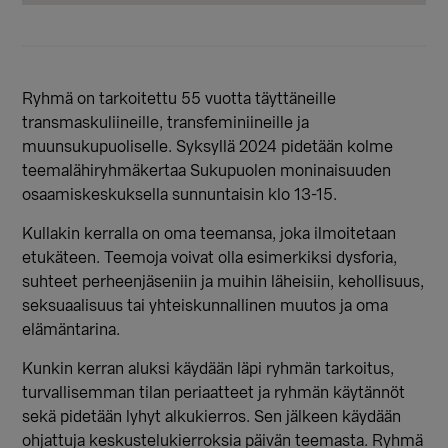
Ryhmä on tarkoitettu 55 vuotta täyttäneille
transmaskuliineille, transfeminiineille ja
muunsukupuoliselle. Syksyllä 2024 pidetään kolme
teemalähiryhmäkertaa Sukupuolen moninaisuuden
osaamiskeskuksella sunnuntaisin klo 13-15.
Kullakin kerralla on oma teemansa, joka ilmoitetaan
etukäteen. Teemoja voivat olla esimerkiksi dysforia,
suhteet perheenjäseniin ja muihin läheisiin, kehollisuus,
seksuaalisuus tai yhteiskunnallinen muutos ja oma
elämäntarina.
Kunkin kerran aluksi käydään läpi ryhmän tarkoitus,
turvallisemman tilan periaatteet ja ryhmän käytännöt
sekä pidetään lyhyt alkukierros. Sen jälkeen käydään
ohjattuja keskustelukierroksia päivän teemasta. Ryhmä