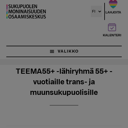
Hyppää
pääsisältöön
LAHJOITA
KALENTERI
VALIKKO
TEEMA55+ -lähiryhmä 55+ -
vuotiaille trans- ja
muunsukupuolisille