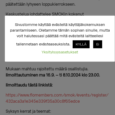
päätettään lyhyeen loppukierrokseen.
Keskustelua johdattelee SMOKin kokenut
vertaisvapaaehtoinen.
Sivustomme käyttää evästeitä käyttäjäkokemuksen
Tarjolla on kahvia ja teetä.
parantamiseen. Oletamme tämän sopivan sinulle, mutta
voit halutessasi päättää mitä evästeitä laitteellesi
Teemaryhmään on ilmoittautuminen, kullekin kerralle
tallennetaan evästeaseuksista.
KYLLÄ
Ei
oma ilmoittautumislomake, joka löytyy SMOKin
Yksityisyysasetukset
verkkokalenterista. Ilmoittautuminen päättyy
ryhmäviikon tiistaina.
Mukaan mahtuu rajoitettu määrä osallistujia.
Ilmoittautuminen ma 16.9. – ti 8.10.2024 klo 23.00.
Ilmoittaudu tästä linkistä:
https://www.flomembers.com/smok/events/register/
432aca3a1e345e339f35a30c8f65edce
Syksyn kerrat ja teemat: