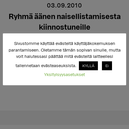
03.09.2010
Ryhmä äänen naisellistamisesta
kiinnostuneille
Sivustomme käyttää evästeitä käyttäjäkokemuksen
parantamiseen. Oletamme tämän sopivan sinulle, mutta
Trasek ja Kalliolan kansalaisopisto järjestävät ryhmän
voit halutessasi päättää mitä evästeitä laitteellesi
äänen naisellistamisesta kiinnostuneille.
tallennetaan evästeaseuksista.
KYLLÄ
Ei
Yksityisyysasetukset