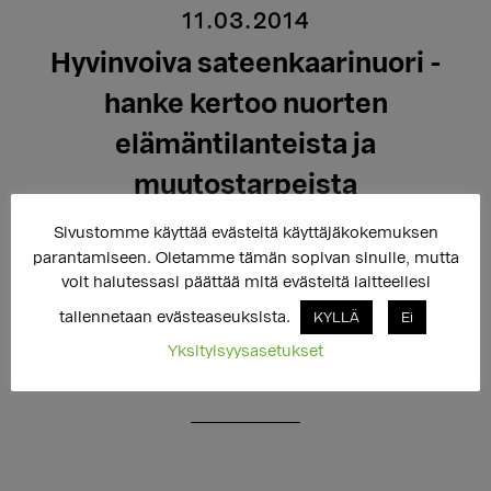
11.03.2014
Hyvinvoiva sateenkaarinuori -
hanke kertoo nuorten
elämäntilanteista ja
muutostarpeista
Sivustomme käyttää evästeitä käyttäjäkokemuksen
parantamiseen. Oletamme tämän sopivan sinulle, mutta
Setan ja Nuorisotutkimusseuran Hyvinvoiva
voit halutessasi päättää mitä evästeitä laitteellesi
sateenkaarinuori -tutkimusraportti on julkaistu nyt
tallennetaan evästeaseuksista.
KYLLÄ
Ei
myös suomeksi. Tutkimus jatkuu laadullisella osiolla,
Yksityisyysasetukset
jossa kerätään tarinoita sateenkaarinuoruudesta.