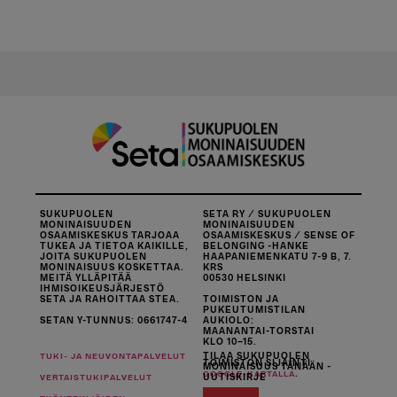
SUKUPUOLEN
SETA RY / SUKUPUOLEN
MONINAISUUDEN
MONINAISUUDEN
OSAAMISKESKUS TARJOAA
OSAAMISKESKUS / SENSE OF
TUKEA JA TIETOA KAIKILLE,
BELONGING -HANKE
JOITA SUKUPUOLEN
HAAPANIEMENKATU 7-9 B, 7.
MONINAISUUS KOSKETTAA.
KRS
MEITÄ YLLÄPITÄÄ
00530 HELSINKI
IHMISOIKEUSJÄRJESTÖ
SETA JA RAHOITTAA STEA.
TOIMISTON JA
PUKEUTUMISTILAN
SETAN Y-TUNNUS: 0661747-4
AUKIOLO:
MAANANTAI-TORSTAI
KLO 10–15.
TILAA SUKUPUOLEN
TUKI- JA NEUVONTAPALVELUT
TOIMISTON SIJAINTI
MONINAISUUS TÄNÄÄN -
.
GOOGLE-KARTALLA
UUTISKIRJE
VERTAISTUKIPALVELUT