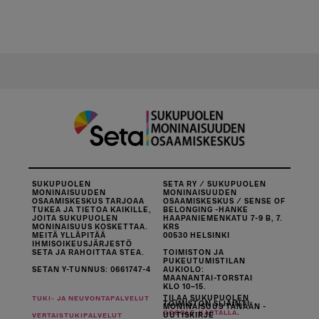
SUKUPUOLEN
SETA RY / SUKUPUOLEN
MONINAISUUDEN
MONINAISUUDEN
OSAAMISKESKUS TARJOAA
OSAAMISKESKUS / SENSE OF
TUKEA JA TIETOA KAIKILLE,
BELONGING -HANKE
JOITA SUKUPUOLEN
HAAPANIEMENKATU 7-9 B, 7.
MONINAISUUS KOSKETTAA.
KRS
MEITÄ YLLÄPITÄÄ
00530 HELSINKI
IHMISOIKEUSJÄRJESTÖ
SETA JA RAHOITTAA STEA.
TOIMISTON JA
PUKEUTUMISTILAN
SETAN Y-TUNNUS: 0661747-4
AUKIOLO:
MAANANTAI-TORSTAI
KLO 10–15.
TILAA SUKUPUOLEN
TUKI- JA NEUVONTAPALVELUT
TOIMISTON SIJAINTI
MONINAISUUS TÄNÄÄN -
.
GOOGLE-KARTALLA
UUTISKIRJE
VERTAISTUKIPALVELUT