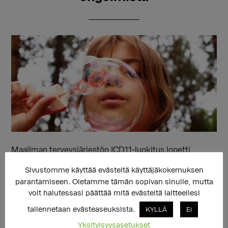
Maailman terveysjärjestön ICD11-luokitus lopetti
transsukupuolisuuden patologisoinnin, mutta jatkaa
Sivustomme käyttää evästeitä käyttäjäkokemuksen
intersukupuolisuuden patologisointia.
parantamiseen. Oletamme tämän sopivan sinulle, mutta
voit halutessasi päättää mitä evästeitä laitteellesi
tallennetaan evästeaseuksista.
KYLLÄ
Ei
Yksityisyysasetukset