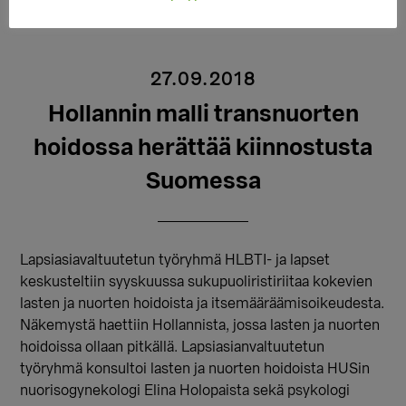
27.09.2018
Hollannin malli transnuorten
hoidossa herättää kiinnostusta
Suomessa
Lapsiasiavaltuutetun työryhmä HLBTI- ja lapset
keskusteltiin syyskuussa sukupuoliristiriitaa kokevien
lasten ja nuorten hoidoista ja itsemääräämisoikeudesta.
Näkemystä haettiin Hollannista, jossa lasten ja nuorten
hoidoissa ollaan pitkällä. Lapsiasianvaltuutetun
työryhmä konsultoi lasten ja nuorten hoidoista HUSin
nuorisogynekologi Elina Holopaista sekä psykologi