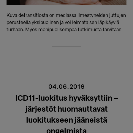
Kuva detransitiosta on mediassa ilmestyneiden juttujen
perusteella yksipuolinen ja voi leimata sen läpikäyviä
turhaan. Myös monipuolisempaa tutkimusta tarvitaan.
04.06.2019
ICD11-luokitus hyväksyttiin –
järjestöt huomauttavat
luokitukseen jääneistä
ongelmista