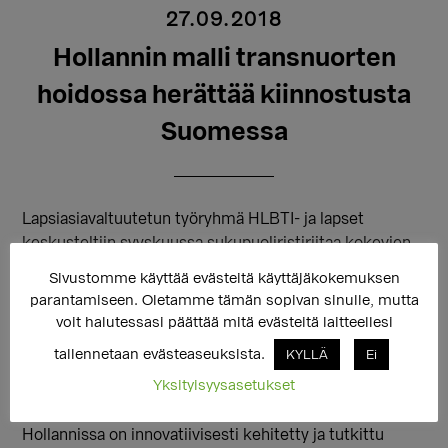
27.09.2018
Hollannin malli transnuorten
hoidossa herättää kiinnostusta
Suomessa
Lapsiasiavaltuutetun työryhmä HLBTI- ja lapset
keskusteltiin syyskuussa sukupuoliristiriitaa kokevien
lasten ja nuorten hoidoista ja itsemääräämisoikeudesta.
Sivustomme käyttää evästeitä käyttäjäkokemuksen
Näkemystä haettiin Hollannista, jossa lasten ja nuorten
parantamiseen. Oletamme tämän sopivan sinulle, mutta
hoidoissa ollaan pitkällä. Lapsiasianvaltuutetun
voit halutessasi päättää mitä evästeitä laitteellesi
työryhmä konsultoi lasten ja nuorten hoidoista HUSin
tallennetaan evästeaseuksista.
KYLLÄ
Ei
nuorisogynekologi Elina Holopaista sekä psykologi
Yksityisyysasetukset
Thomas D. Steensmaa, joka työskentelee
Amsterdamissa (VU University Medical Center).
Hollannissa on innovatiivisesti kehitetty ja tutkittu