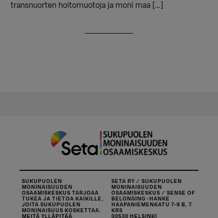
transnuorten hoitomuotoja ja moni maa […]
SUKUPUOLEN
SETA RY / SUKUPUOLEN
MONINAISUUDEN
MONINAISUUDEN
OSAAMISKESKUS TARJOAA
OSAAMISKESKUS / SENSE OF
TUKEA JA TIETOA KAIKILLE,
BELONGING -HANKE
JOITA SUKUPUOLEN
HAAPANIEMENKATU 7-9 B, 7.
MONINAISUUS KOSKETTAA.
KRS
MEITÄ YLLÄPITÄÄ
00530 HELSINKI