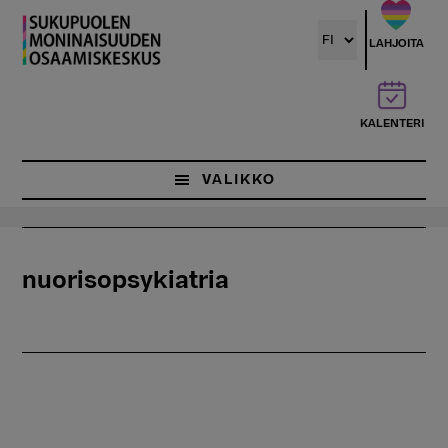
Hyppää
pääsisältöön
LAHJOITA
KALENTERI
VALIKKO
nuorisopsykiatria