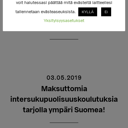
Setan koulutusiltapäivässä perehdytääb 30.10.
voit halutessasi päättää mitä evästeitä laitteellesi
sukupuolen moninaisuuteen ja seksuaalisuuteen.
tallennetaan evästeaseuksista.
KYLLÄ
Ei
Kouluttajana osaamiskeskuksen Miska Salakka,
Yksityisyysasetukset
sosionomi (AMK).
03.05.2019
Maksuttomia
intersukupuolisuuskoulutuksia
tarjolla ympäri Suomea!