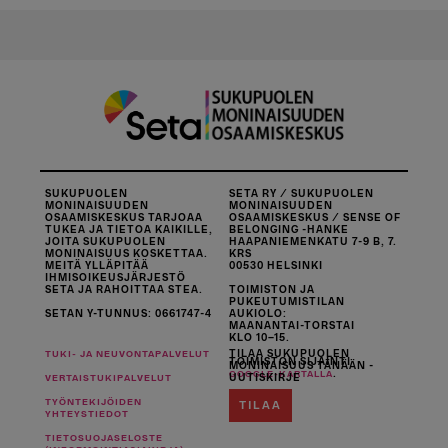
SUKUPUOLEN
SETA RY / SUKUPUOLEN
MONINAISUUDEN
MONINAISUUDEN
OSAAMISKESKUS TARJOAA
OSAAMISKESKUS / SENSE OF
TUKEA JA TIETOA KAIKILLE,
BELONGING -HANKE
JOITA SUKUPUOLEN
HAAPANIEMENKATU 7-9 B, 7.
MONINAISUUS KOSKETTAA.
KRS
MEITÄ YLLÄPITÄÄ
00530 HELSINKI
IHMISOIKEUSJÄRJESTÖ
SETA JA RAHOITTAA STEA.
TOIMISTON JA
PUKEUTUMISTILAN
SETAN Y-TUNNUS: 0661747-4
AUKIOLO:
MAANANTAI-TORSTAI
KLO 10–15.
TILAA SUKUPUOLEN
TUKI- JA NEUVONTAPALVELUT
TOIMISTON SIJAINTI
MONINAISUUS TÄNÄÄN -
.
GOOGLE-KARTALLA
UUTISKIRJE
VERTAISTUKIPALVELUT
TYÖNTEKIJÖIDEN
TILAA
YHTEYSTIEDOT
TIETOSUOJASELOSTE