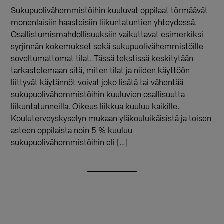
Sukupuolivähemmistöihin kuuluvat oppilaat törmäävät
monenlaisiin haasteisiin liikuntatuntien yhteydessä.
Osallistumismahdollisuuksiin vaikuttavat esimerkiksi
syrjinnän kokemukset sekä sukupuolivähemmistöille
soveltumattomat tilat. Tässä tekstissä keskitytään
tarkastelemaan sitä, miten tilat ja niiden käyttöön
liittyvät käytännöt voivat joko lisätä tai vähentää
sukupuolivähemmistöihin kuuluvien osallisuutta
liikuntatunneilla. Oikeus liikkua kuuluu kaikille.
Kouluterveyskyselyn mukaan yläkouluikäisistä ja toisen
asteen oppilaista noin 5 % kuuluu
sukupuolivähemmistöihin eli […]