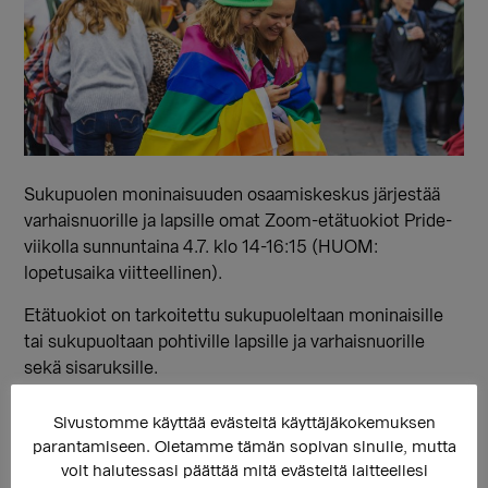
Sukupuolen moninaisuuden osaamiskeskus järjestää
varhaisnuorille ja lapsille omat Zoom-etätuokiot Pride-
viikolla sunnuntaina 4.7. klo 14-16:15 (HUOM:
lopetusaika viitteellinen).
Etätuokiot on tarkoitettu sukupuoleltaan moninaisille
tai sukupuoltaan pohtiville lapsille ja varhaisnuorille
sekä sisaruksille.
Sivustomme käyttää evästeitä käyttäjäkokemuksen
parantamiseen. Oletamme tämän sopivan sinulle, mutta
voit halutessasi päättää mitä evästeitä laitteellesi