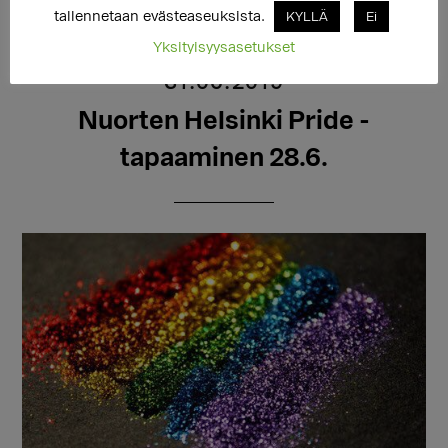
tallennetaan evästeaseuksista.
KYLLÄ
Ei
Yksityisyysasetukset
31.05.2019
Nuorten Helsinki Pride -
tapaaminen 28.6.