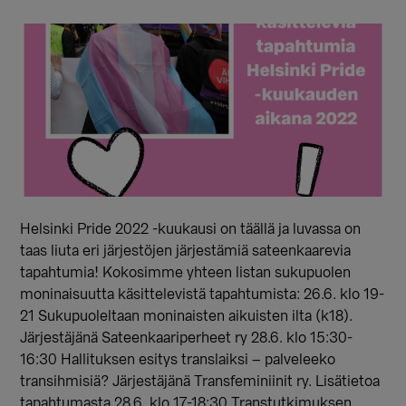
Helsinki Pride 2022 -kuukausi on täällä ja luvassa on
taas liuta eri järjestöjen järjestämiä sateenkaarevia
tapahtumia! Kokosimme yhteen listan sukupuolen
moninaisuutta käsittelevistä tapahtumista: 26.6. klo 19-
21 Sukupuoleltaan moninaisten aikuisten ilta (k18).
Järjestäjänä Sateenkaariperheet ry 28.6. klo 15:30-
16:30 Hallituksen esitys translaiksi – palveleeko
transihmisiä? Järjestäjänä Transfeminiinit ry. Lisätietoa
tapahtumasta 28.6. klo 17-18:30 Transtutkimuksen