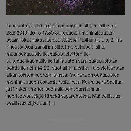
Tapaaminen sukupuoleltaan moninaisille nuorille pe
28.6.2019 klo 15-17:30 Sukupuolen moninaisuuden
osaamiskeskuksessa osoitteessa Pasilanraitio 5, 2. krs.
Yhdessäoloa transihmisille, intersukupuolisille,
muunsukupuolisille, sukupuolettomille,
sukupuolikapinallisille tai muuten vaan sukupuoltaan
pohtiville noin 14-22 -vuotiaille nuorille. Tule viettämään
aikaa toisten nuorten kanssa! Mukana on Sukupuolen
moninaisuuden osaamiskeskuksen Kuura sekä Snellun
ja Kirkkonummen suomalaisen seurakunnan
nuorisotyöntekijöitä sekä vapaaehtoisia. Mahdollisuus
osallistua ohjattuun […]