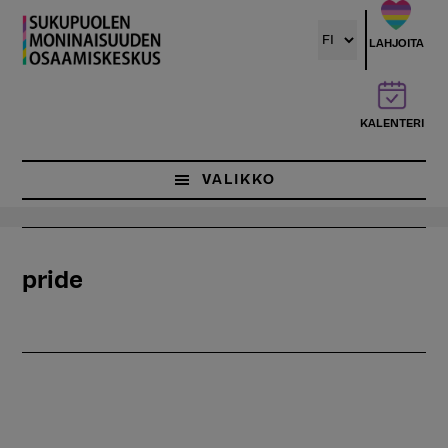
Hyppää
pääsisältöön
LAHJOITA
KALENTERI
VALIKKO
pride