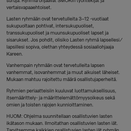
suruja. Ryhmiä ohjaavat SMOKin työntekijät ja
vertaisvapaaehtoiset.
Lasten ryhmään ovat tervetulleita 3–12 -vuotiaat
sukupuoltaan pohtivat, intersukupuoliset,
transsukupuoliset ja muunsukupuoliset lapset ja
sisarukset. Jos pohdit, olisiko Lasten ryhmä lapsellesi/
lapsillesi sopiva, olethan yhteydessä sosiaaliohjaaja
Kareen.
Vanhempain ryhmään ovat tervetulleita lapsen
vanhemmat, isovanhemmat ja muut aikuiset läheiset.
Mukaan mahtuu rajoitettu määrä osallistujaperheitä.
Ryhmien periaatteisiin kuuluvat luottamuksellisuus,
itsemäärittely- ja määrittelemättömyysoikeus sekä
omien ja toisten rajojen kunnioittaminen.
HUOM: Ohjelma suunnitellaan osallistuvien lasten
ikätason mukaan.
Ilmoitathan osallistuvien lasten iät.
Tarvitsemme kaikkien osallistuvien lasten iät ryhmän