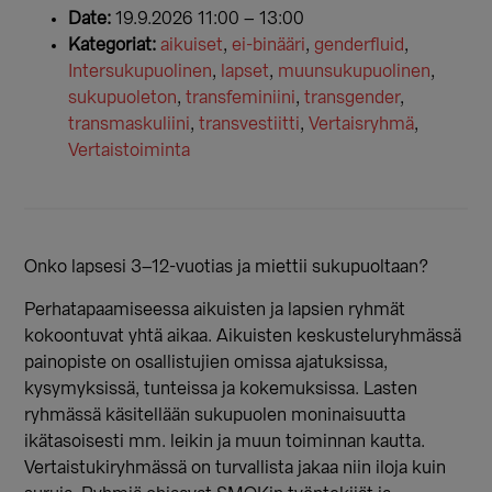
Date:
19.9.2026 11:00
–
13:00
Kategoriat:
aikuiset
,
ei-binääri
,
genderfluid
,
Intersukupuolinen
,
lapset
,
muunsukupuolinen
,
sukupuoleton
,
transfeminiini
,
transgender
,
transmaskuliini
,
transvestiitti
,
Vertaisryhmä
,
Vertaistoiminta
Onko lapsesi 3–12-vuotias ja miettii sukupuoltaan?
Perhatapaamiseessa aikuisten ja lapsien ryhmät
kokoontuvat yhtä aikaa. Aikuisten keskusteluryhmässä
painopiste on osallistujien omissa ajatuksissa,
kysymyksissä, tunteissa ja kokemuksissa. Lasten
ryhmässä käsitellään sukupuolen moninaisuutta
ikätasoisesti mm. leikin ja muun toiminnan kautta.
Vertaistukiryhmässä on turvallista jakaa niin iloja kuin